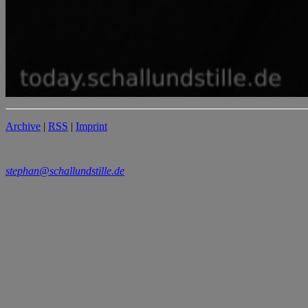
Archive
|
RSS
|
Imprint
stephan@schallundstille.de